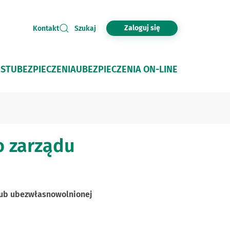
Zaloguj się
Kontakt
Szukaj
JST
UBEZPIECZENIA
UBEZPIECZENIA ON-LINE
o zarządu
lub ubezwłasnowolnionej