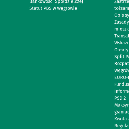
Bankowości Spółdzielczej
Zastrz
Statut PBS w Węgrowie
tożsam
Opis s
Zasady 
mieszk
Transa
Wskaźn
Opłaty 
Split 
Rozpat
Węgró
EURO-
Fundus
Inform
PSD 2
Maksym
grania
Kwota 
Regul