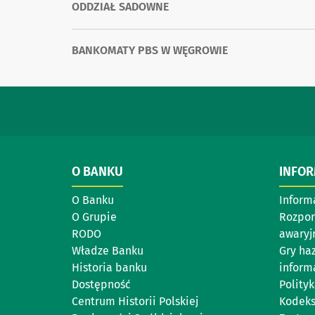
ODDZIAŁ SADOWNE
BANKOMATY PBS W WĘGROWIE
O BANKU
INFO
O Banku
Inform
O Grupie
Rozpor
RODO
awary
Władze Banku
Gry ha
Historia banku
inform
Dostępność
Polity
Centrum Historii Polskiej
Kodeks