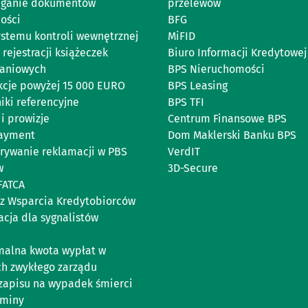
eganie dokumentów
przelewów
ości
BFG
ystemu kontroli wewnętrznej
MiFID
rejestracji książeczek
Biuro Informacji Kredytowej
aniowych
BPS Nieruchomości
kcje powyżej 15 000 EURO
BPS Leasing
iki referencyjne
BPS TFI
i prowizje
Centrum Finansowe BPS
Payment
Dom Maklerski Banku BPS
rywanie reklamacji w PBS
VerdIT
w
3D-Secure
FATCA
z Wsparcia Kredytobiorców
acja dla sygnalistów
alna kwota wypłat w
ch zwykłego zarządu
zapisu na wypadek śmierci
aminy