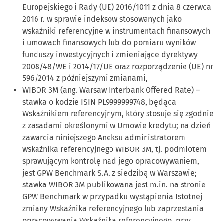
Europejskiego i Rady (UE) 2016/1011 z dnia 8 czerwca
2016 r. w sprawie indeksów stosowanych jako
wskaźniki referencyjne w instrumentach finansowych
i umowach finansowych lub do pomiaru wyników
funduszy inwestycyjnych i zmieniające dyrektywy
2008/48/WE i 2014/17/UE oraz rozporządzenie (UE) nr
596/2014 z późniejszymi zmianami,
WIBOR 3M (ang. Warsaw Interbank Offered Rate) –
stawka o kodzie ISIN PL9999999748, będąca
Wskaźnikiem referencyjnym, który stosuje się zgodnie
z zasadami określonymi w Umowie kredytu; na dzień
zawarcia niniejszego Aneksu administratorem
wskaźnika referencyjnego WIBOR 3M, tj. podmiotem
sprawującym kontrolę nad jego opracowywaniem,
jest GPW Benchmark S.A. z siedzibą w Warszawie;
stawka WIBOR 3M publikowana jest m.in. na
stronie
GPW Benchmark
w przypadku wystąpienia Istotnej
zmiany Wskaźnika referencyjnego lub zaprzestania
opracowywania Wskaźnika referencyjnego, przy